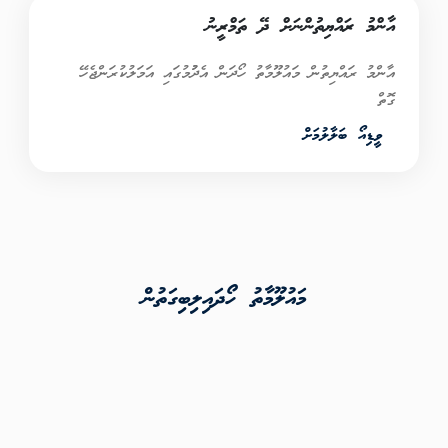
އާންމު ރައްޔިތުންނަށް ދޭ ތަމްރީނު
އާންމު ރައްޔިތުން މައުލޫމާތު ހޯދަން އެދުުމުގައި އަމަލުކުރަންޖެހޭ
ގޮތް
ވީޑިއޯ ބަލާލުމަށް
މައުލޫމާތު ހޯދައިލިބިގަތުން