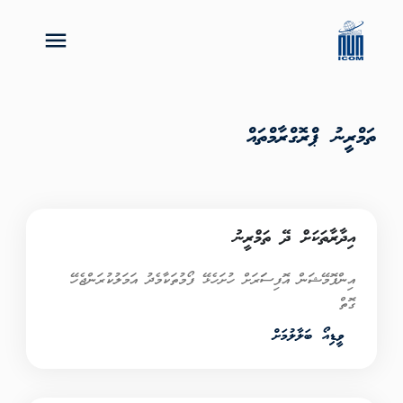
ތަމްރީނު ޕްރޮގްރާމްތައް
އިދާރާތަކަށް ދޭ ތަމްރީނު
އިންފޮމޭޝަން އޮފިސަަރަށް ހުށަހެޅޭ ފޯމުތަކާމެދު އަމަލުކުރަންޖެހޭ
ގޮތް
ވީޑިއޯ ބަލާލުމަށް