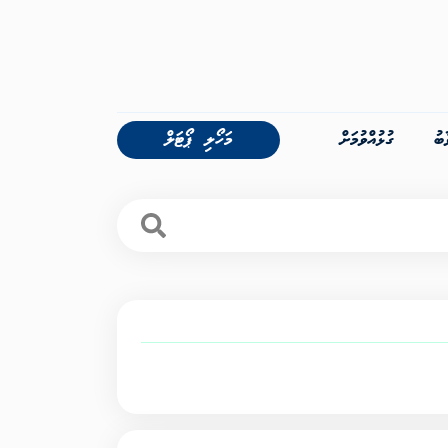
ބު
ގުޅުއްވުމަށް
މަހޯލި ޕޯޓަލް