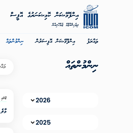
އިންފޮމޭޝަން ކޮމިޝަނަރުގެ އޮފީސް
ދިވެހިރާއްޖޭގެ ޖުމްހޫރިއްޔާ
ތައާރަފު
އިންފޮމޭޝަން އޮފިސަރުން
ނިންމުންތައް
ނިންމުންތައް
ޖުލައި 20, 26
2026
މާލެ
2025