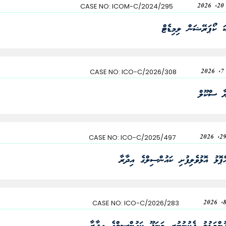
20
ICOM-C/2024/295
CASE NO:
ކަ ކޯޕަރޭޝަން ލިމިޑެޓް
20
ICO-C/2026/308
CASE NO:
ޔާ ސްކޫލް
CASE NO:
ICO-C/2025/497
ްޕޮޅު އޮޅުވެލިފުށި ކައުންސިލްގެ އިދާރާ
CASE NO:
ICO-C/2026/283