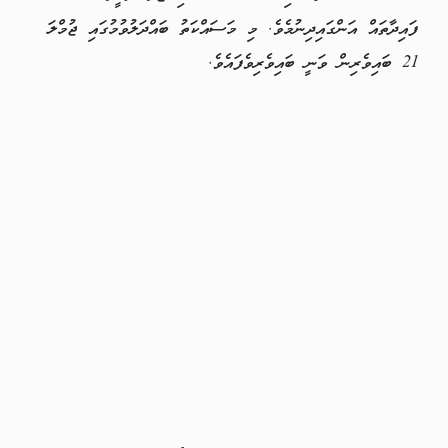
ފައިދާތައް އަންގައިދިނުމެވެ. މި މަސައްކަތު ބައްދަލުވުމުގައި ޖުމްލަ
21 ބައިވެރިން ވަނީ ބައިވެރިވެފައެވެ.