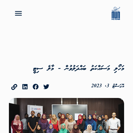
މަހޯލި މަސައްކަތު ބައްދަލުވުން - މާލެ ސިޓީ
އޮގަސްޓު 3, 2023