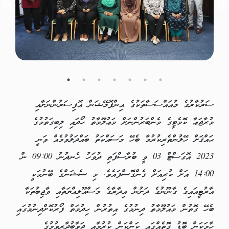
ސަރުކާރުގެ މުއައްސަސާތަކުގެ އިންފޮމޭޝަން އޮފިސަރުންނަށާއި
މުރާޖަޢާ ކޮމެޓީގެ މެންބަރުންނަށް މަޢުލޫމާތު ހޯދައި ލިބިގަތުމުގެ
ޙައްޤަށް ހޭލުންތެރިކުރުމާ ބެހޭ މަސައްކަތު ބައްދަލުވުމެއް ވަނީ
2023 އޮގަސްޓް 03 ވީ ބުރާސްފަތި ދުވަހު ހެނދުނު 09:00 ން
14:00 އަށް ކުރިއަށް ގެންގޮސްފައެވެ. މި ސެޝަންގެ ބޭނުމަކީ
އާރުޓީއައިގެ ގާނޫނުގެ ދަށުން އިދާރާގެ މަސްއޫލިއްޔަތާއި ވާޖިބުތަކާ
ބެހޭ ގޮތުން މައުލޫމާތު ދިނުމުގެ އިތުރުން ހިދުމަތް ފޯރުކޮށްދިނުމުގައި
ހާމަކަން ބޮޑު ގޮތެއްގައި ކަންކަން ކުރުމާއި ޖަވާބުދާރީވުމުގެ