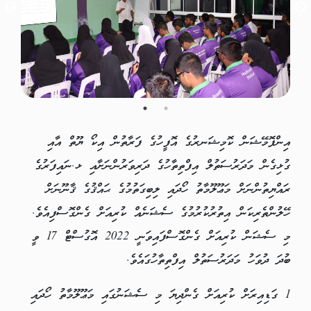
އިންފޮމޭޝަން ކޮމިޝަނރުގެ އޮފީހުގެ ފަރާތުން އިކޯ ޔޫތް އާއި
ގުޅިގެން މަދަރުސަތުލް އިފްތިތާހުގެ ދަރިވަރުންނަށާއި ޅ.ނައިފަރުގެ
ރައްޔިތުންނަށް މަޢޫލޫމާތު ހޯދައި ލިބިގަތުމުގެ ޙައްޤުގެ ޤާނޫނަށް
ހޭލުންތެރިކަން އިތުރުކުރުމުގެ ސެޝަނެއް ކުރިއަށް ގެންގޮސްފިއެވެ.
މި ސެޝަން ކުރިއަށް ގެންގޮސްފައިވަނީ 2022 އޮގުސްޓް 17 ވީ
ބުދަ ދުވަހު މަދަރުސަތުލް އިފްތިތާހުގައެވެ.
1 ގަޑިއިރަށް ކުރިއަށް ގެންދިޔަ މި ސެޝަނުގައި މަޢޫލޫމާތު ހޯދައި