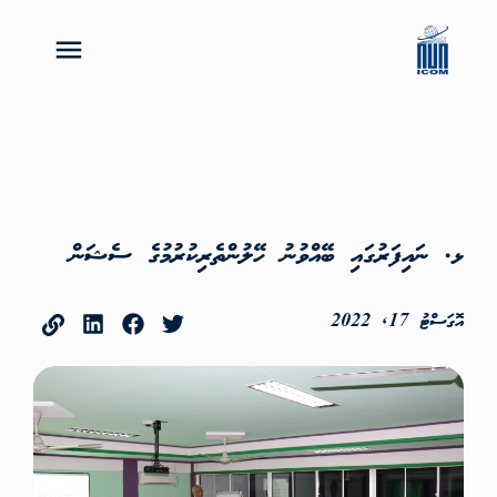
ޅ. ނައިފަރުގައި ބޭއްވުނު ހޭލުންތެރިކުރުމުގެ ސެޝަން
އޮގަސްޓު 17, 2022