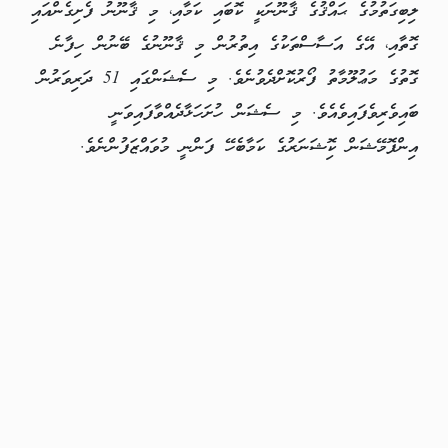
ލިބިގަތުމުގެ ޙައްޤުގެ ޤާނޫނަކީ ކޮބައި ކަމާއި، މި ޤާނޫނު ފެށިގެންއައި
ގޮތާއި، އޭގެ އަސާސްތަކުގެ އިތުރުން މި ޤާނޫނުގެ ބޭނުން ހިފާނެ
ގޮތުގެ މަޢުލޫމާތު ފޯރުކޮށްދެވުނެވެ. މި ސެޝަންގައި 51 ދަރިވަރުން
ބައިވެރިވެފައިވެއެވެ. މި ސެޝަން ހުށަހަޅާދެއްވާފައިވަނީ
އިންފޮމޭޝަން ކޮިޝަނަރުގެ ކަމާބެހޭ ފަންނީ މުވައްޒަފުންނެވެ.